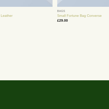
BAGS
 Leather
Small Fortune Bag Converse
£
29.00