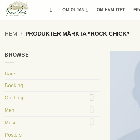
Skip
OM OLJAN
OM KVALITET
FR
to
content
HEM
/
PRODUKTER MÄRKTA ”ROCK CHICK”
BROWSE
Bags
Booking
Clothing
Men
Music
Posters