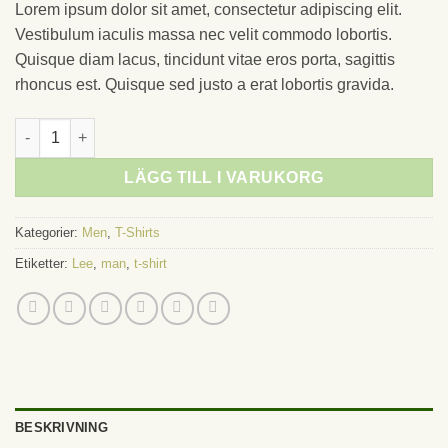
Lorem ipsum dolor sit amet, consectetur adipiscing elit.
Vestibulum iaculis massa nec velit commodo lobortis.
Quisque diam lacus, tincidunt vitae eros porta, sagittis
rhoncus est. Quisque sed justo a erat lobortis gravida.
Jeansmaker Tee Lee Jeans mängd
LÄGG TILL I VARUKORG
Kategorier:
Men
,
T-Shirts
Etiketter:
Lee
,
man
,
t-shirt
BESKRIVNING