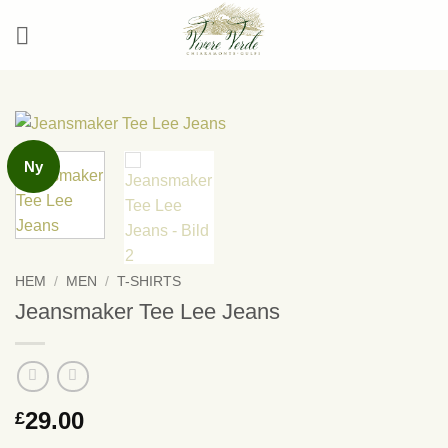
Skip
to
content
Ny
HEM
/
MEN
/
T-SHIRTS
Jeansmaker Tee Lee Jeans
29.00
£